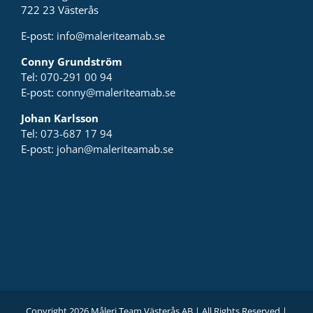
722 23 Västerås
E-post:
info@maleriteamab.se
Conny Grundström
Tel:
070-291 00 94
E-post:
conny@maleriteamab.se
Johan Karlsson
Tel:
073-687 17 94
E-post:
johan@maleriteamab.se
Copyright 2026 Måleri Team Västerås AB | All Rights Reserved |